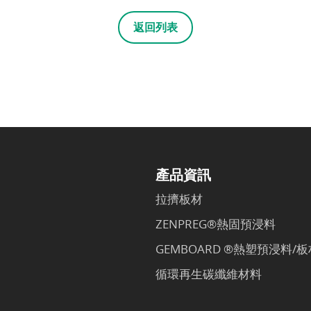
返回列表
產品資訊
拉擠板材
ZENPREG®熱固預浸料
GEMBOARD ®熱塑預浸料/板
循環再生碳纖維材料