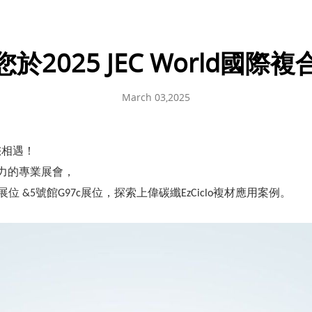
於2025 JEC World國際
March 03,2025
您相遇！
力的專業展會，
展位
號館
展位，探索上偉碳纖
複材應用案例。
&5
G97c
EzCiclo