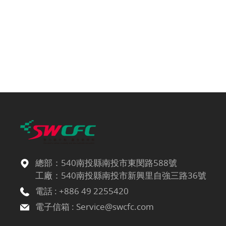
總部：540南投縣南投市東閔路588號
工廠：540南投縣南投市新興里自強三路36號
電話 :
+886 49 2255420
電子信箱 :
Service@swcfc.com