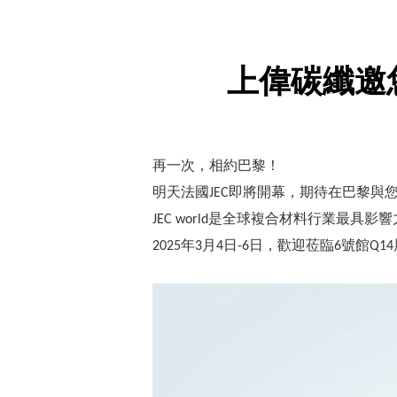
上偉碳纖邀您
再一次，相約巴黎！
明天法國
即將開幕，期待在巴黎與
JEC
是全球複合材料行業最具影響
JEC world
年
月
日
日，歡迎莅臨
號館
2025
3
4
-6
6
Q14