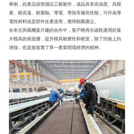
舉例，此產品採用濕法工藝製作，成品具有高強度、高模
量、耐高溫、耐腐蝕、導電、導熱等優良性能，可作為導
電性材料或是部件生產使用，應用範圍廣泛。
在本次與風機葉片廠的合作中，客戶將再生碳氈運用於葉
片模具的表面層，提升模具耐磨性和硬度，除了性能上的
增強，也直接落實了單一產業閉環經濟的精神。