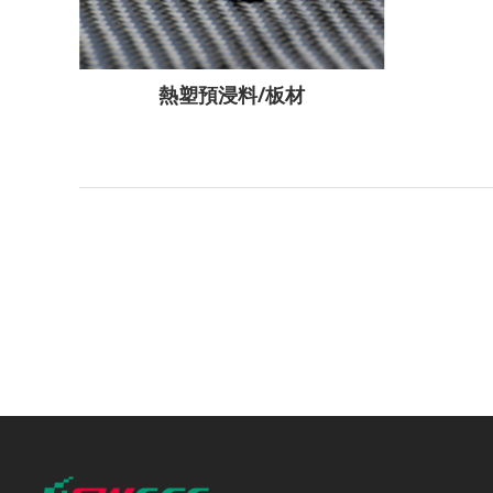
熱塑預浸料/板材